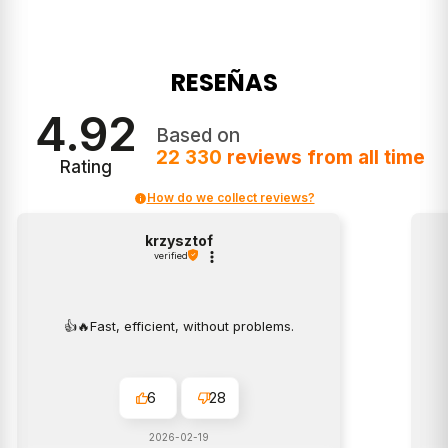
lizar los anuncios y medir la eficacia
 datos pueden compartirse con Google
ción
aquí
.
ptar todo
RESEÑAS
Rechazar todo
4.92
Based on
22 330
reviews
from all time
Rating
How do we collect reviews?
krzysztof
verified
👍️🔥Fast, efficient, without problems.
6
28
2026-02-19