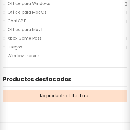
Office para Windows
Office para MacOs
ChatGPT
Office para Móvil
Xbox Game Pass
Juegos
Windows server
Productos destacados
No products at this time.
ias para el correcto funcionamiento
 consentimiento, también utilizamos
para analizar los datos de los
eb, mostrar contenido personalizado y
 en el sitio. Como también utilizamos
formación recopilada mediante ellas
cios, quienes pueden combinarla con
tener más información sobre las
ntir categorías concretas, seleccione