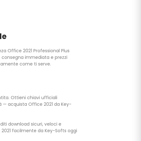
le
nza Office 2021 Professional Plus
e, consegna immediata e prezzi
attamente come ti serve.
ta. Ottieni chiavi ufficiali
tà — acquista Office 2021 da Key-
iti download sicuri, veloci e
ce 2021 facilmente da Key-Softs oggi