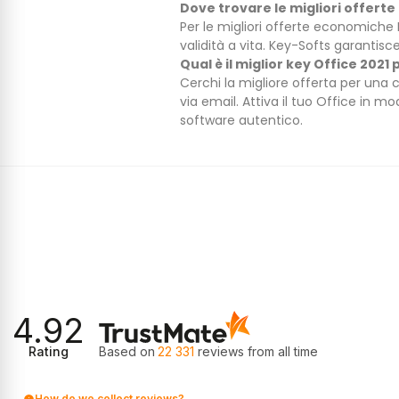
Dove trovare le migliori offert
Per le migliori offerte economiche M
Informativa sulla privacy
validità a vita. Key-Softs garantisce
Qual è il miglior key Office 202
tto funzionamento del nostro sito web. Se presta il consenso,
Cerchi la migliore offerta per una 
iamo installare per analizzare i dati dei visitatori, migliorare il
via email. Attiva il tuo Office in 
ti e offrirle un’ottima esperienza di navigazione. Poiché
ti, alcune informazioni raccolte tramite tali cookie possono
software autentico.
, che possono combinarle con informazioni già in loro possesso.
utilizzati o per acconsentire a singole categorie, selezioni
zzare gli annunci e misurare l’efficacia delle campagne
 condivisi con Google LLC; maggiori informazioni sono
Accetta tutto
Rifiuta tutto
4.92
Rating
Based on
22 331
reviews
from all time
How do we collect reviews?