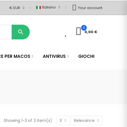
Italiano
€ EUR
Your account
0
0

0,00 €
CE PER MACOS
ANTIVIRUS
GIOCHI
Showing 1-3 of 3 item(s)
3
Relevance