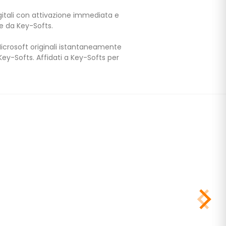
igitali con attivazione immediata e
ce da Key-Softs.
Microsoft originali istantaneamente
Key-Softs. Affidati a Key-Softs per