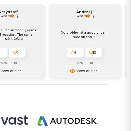
Krzysztof
Andrzej
verified
verified
) I recommend :) Quick
No problem at a good price. I
d reaction. The same
recommend it.
+ 🔥👍️💪🚀🚀💯
9
2
10
2026-02-18
2026-02-18
Show original
Show original