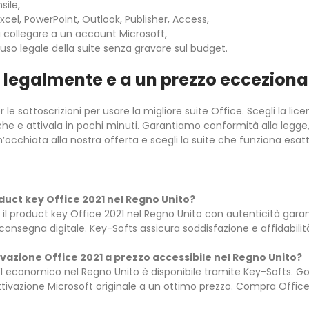
sile,
xcel, PowerPoint, Outlook, Publisher, Access,
di collegare a un account Microsoft,
so legale della suite senza gravare sul budget.
– legalmente e a un prezzo ecceziona
e sottoscrizioni per usare la migliore suite Office. Scegli la lice
che e attivala in pochi minuti. Garantiamo conformità alla legg
’occhiata alla nostra offerta e scegli la suite che funziona es
roduct key Office 2021 nel Regno Unito?
 il product key Office 2021 nel Regno Unito con autenticità garanti
 consegna digitale. Key-Softs assicura soddisfazione e affidabili
vazione Office 2021 a prezzo accessibile nel Regno Unito?
1 economico nel Regno Unito è disponibile tramite Key-Softs. God
 attivazione Microsoft originale a un ottimo prezzo. Compra Offi