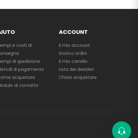
AIUTO
ACCOUNT
empi e costi di
Il mio account
onsegna
Storico ordini
empi di spedizione
Il mio carrello
etodi di pagamento
Lista dei desideri
ome acquistare
Chiavi acquistate
odulo di contatto