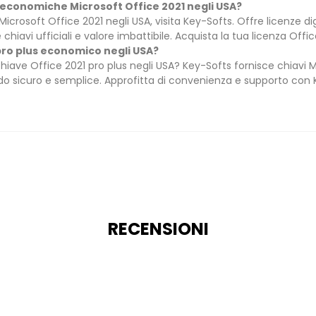
e economiche Microsoft Office 2021 negli USA?
icrosoft Office 2021 negli USA, visita Key-Softs. Offre licenze d
 chiavi ufficiali e valore imbattibile. Acquista la tua licenza Offi
1 pro plus economico negli USA?
chiave Office 2021 pro plus negli USA? Key-Softs fornisce chiavi 
modo sicuro e semplice. Approfitta di convenienza e supporto con 
RECENSIONI