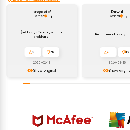
krzysztof
Dawid
verified
verified
👍️🔥Fast, efficient, without
Recommend! Everythi
problems.
6
28
8
13
2026-02-19
2026-02-18
Show original
Show origina