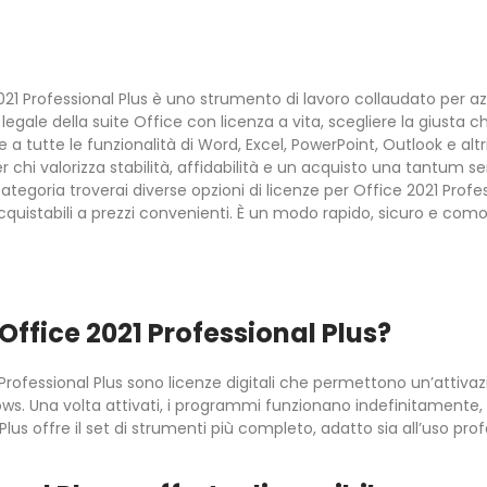
021 Professional Plus è uno strumento di lavoro collaudato per azie
legale della suite Office con licenza a vita, scegliere la giusta c
 a tutte le funzionalità di Word, Excel, PowerPoint, Outlook e alt
r chi valorizza stabilità, affidabilità e un acquisto una tantum sen
tegoria troverai diverse opzioni di licenze per Office 2021 Profess
cquistabili a prezzi convenienti. È un modo rapido, sicuro e comod
Office 2021 Professional Plus?
1 Professional Plus sono licenze digitali che permettono un’attiv
ws. Una volta attivati, i programmi funzionano indefinitamente
Plus offre il set di strumenti più completo, adatto sia all’uso pro