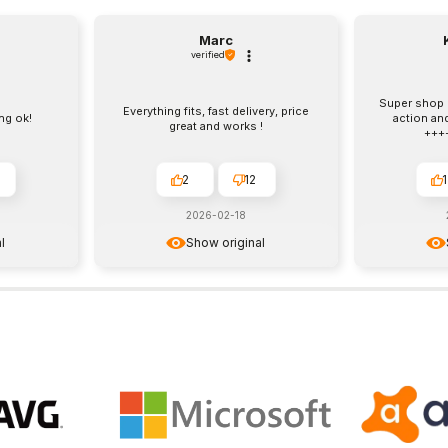
Marc
verified
Super shop :
Everything fits, fast delivery, price
ng ok!
action an
great and works !
++++
2
12
1
2026-02-18
l
Show original