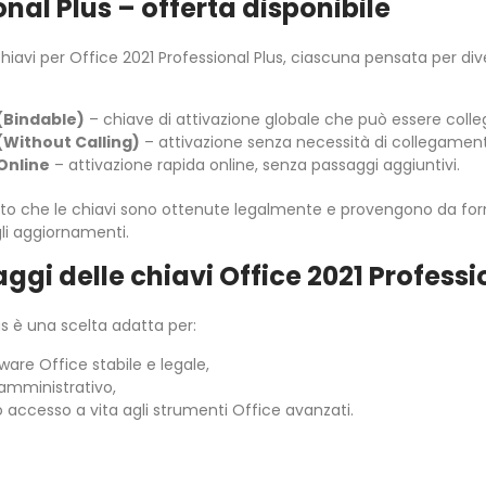
onal Plus – offerta disponibile
i chiavi per Office 2021 Professional Plus, ciascuna pensata per d
 (Bindable)
– chiave di attivazione globale che può essere coll
 (Without Calling)
– attivazione senza necessità di collegament
 Online
– attivazione rapida online, senza passaggi aggiuntivi.
to che le chiavi sono ottenute legalmente e provengono da forni
li aggiornamenti.
ggi delle chiavi Office 2021 Professi
us è una scelta adatta per:
are Office stabile e legale,
 amministrativo,
 accesso a vita agli strumenti Office avanzati.