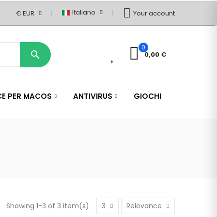
Italiano
€ EUR
Your account
0
0

0,00 €
CE PER MACOS
ANTIVIRUS
GIOCHI
Showing 1-3 of 3 item(s)
3
Relevance