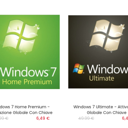
dows 7 Home Premium -
Windows 7 Ultimate - Attiv
vazione Globale Con Chiave
Globale Con Chiave
99 €
‎‎
6,49 €
49.99 €
‎‎
6,