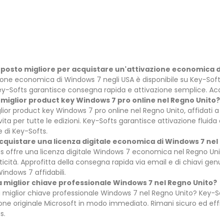
il posto migliore per acquistare un'attivazione economica 
zione economica di Windows 7 negli USA è disponibile su Key-Softs
Key-Softs garantisce consegna rapida e attivazione semplice. Ac
l miglior product key Windows 7 pro online nel Regno Unito?
glior product key Windows 7 pro online nel Regno Unito, affidati a
vita per tutte le edizioni. Key-Softs garantisce attivazione fluida
e di Key-Softs.
quistare una licenza digitale economica di Windows 7 nel
s offre una licenza digitale Windows 7 economica nel Regno Unito
ticità. Approfitta della consegna rapida via email e di chiavi gen
indows 7 affidabili.
la miglior chiave professionale Windows 7 nel Regno Unito?
a miglior chiave professionale Windows 7 nel Regno Unito? Key-So
zione originale Microsoft in modo immediato. Rimani sicuro ed ef
s.