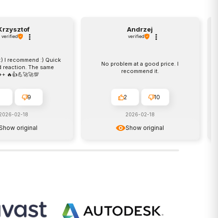
Krzysztof
Andrzej
verified
verified
) I recommend :) Quick
No problem at a good price. I
d reaction. The same
recommend it.
+ 🔥👍️💪🚀🚀💯
9
2
10
2026-02-18
2026-02-18
Show original
Show original