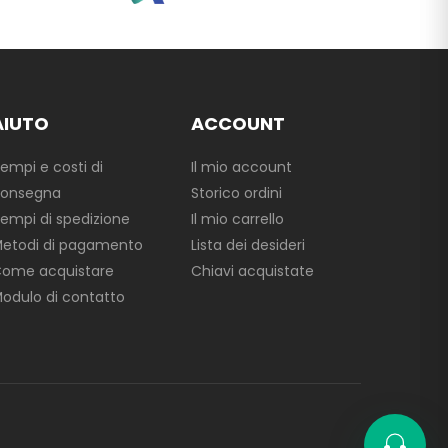
AIUTO
ACCOUNT
empi e costi di
Il mio account
onsegna
Storico ordini
empi di spedizione
Il mio carrello
etodi di pagamento
Lista dei desideri
ome acquistare
Chiavi acquistate
odulo di contatto