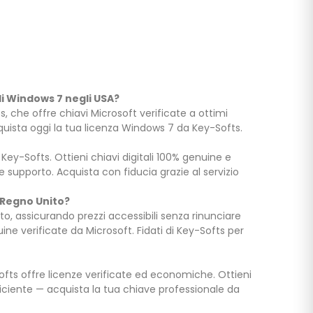
di Windows 7 negli USA?
, che offre chiavi Microsoft verificate a ottimi
quista oggi la tua licenza Windows 7 da Key-Softs.
 Key-Softs. Ottieni chiavi digitali 100% genuine e
 e supporto. Acquista con fiducia grazie al servizio
 Regno Unito?
, assicurando prezzi accessibili senza rinunciare
uine verificate da Microsoft. Fidati di Key-Softs per
fts offre licenze verificate ed economiche. Ottieni
ficiente — acquista la tua chiave professionale da