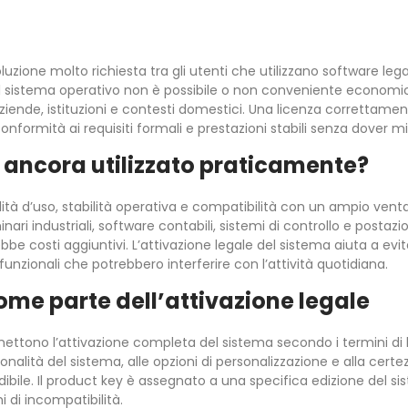
uzione molto richiesta tra gli utenti che utilizzano software leg
l sistema operativo non è possibile o non conveniente econom
ziende, istituzioni e contesti domestici. Una licenza correttam
conformità ai requisiti formali e prestazioni stabili senza dover mi
 ancora utilizzato praticamente?
tà d’uso, stabilità operativa e compatibilità con un ampio ventagl
hinari industriali, software contabili, sistemi di controllo e postaz
 costi aggiuntivi. L’attivazione legale del sistema aiuta a evita
unzionali che potrebbero interferire con l’attività quotidiana.
me parte dell’attivazione legale
mettono l’attivazione completa del sistema secondo i termini di l
onalità del sistema, alle opzioni di personalizzazione e alla cert
dibile. Il product key è assegnato a una specifica edizione del s
 di incompatibilità.