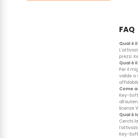
FAQ
Qual è 
L'attiva
prezzi. 
Qual è i
Per il mi
valide a 
affidabil
Come ac
Key-Soft
all’auten
licenze W
Qual è 
Cerchi l
l’attiva
Key-Soft