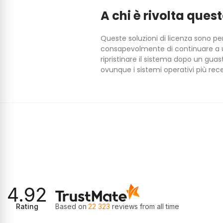
A chi è rivolta ques
Informativa sulla privacy
Queste soluzioni di licenza sono pe
consapevolmente di continuare a u
tto funzionamento del nostro sito web. Se presta il consenso,
ripristinare il sistema dopo un gua
iamo installare per analizzare i dati dei visitatori, migliorare il
ti e offrirle un’ottima esperienza di navigazione. Poiché
ovunque i sistemi operativi più rec
ti, alcune informazioni raccolte tramite tali cookie possono
, che possono combinarle con informazioni già in loro possesso.
utilizzati o per acconsentire a singole categorie, selezioni
zzare gli annunci e misurare l’efficacia delle campagne
 condivisi con Google LLC; maggiori informazioni sono
Accetta tutto
Rifiuta tutto
4.92
Rating
Based on
22 323
reviews
from all time