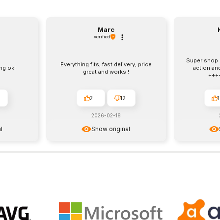
Marc
verified
Super shop :
Everything fits, fast delivery, price
ng ok!
action an
great and works !
++++
2
12
1
2026-02-18
l
Show original