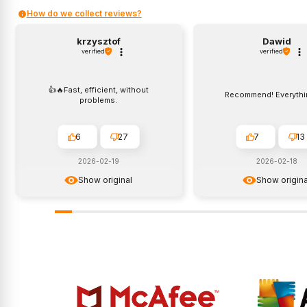
How do we collect reviews?
krzysztof
Dawid
verified
verified
👍️🔥Fast, efficient, without
Recommend! Everythi
problems.
6
27
7
13
2026-02-19
2026-02-18
Show original
Show origina