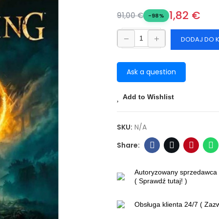
1,82 €
91,00 €
-98%
DODAJ DO 
Ask a question
Add to Wishlist
SKU:
N/A
Autoryzowany sprzedawca 
( Sprawdź tutaj! )
Obsługa klienta 24/7 ( Za