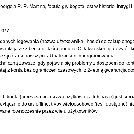
ge'a R. R. Martina, fabuła gry bogata jest w historię, intrygi 
 gry:
danych logowania (nazwa użytkownika i hasło) do zakupionego
strukcja ze zdjęciami, która pomoże Ci łatwo skonfigurować i 
ieżąco z najnowszymi aktualizacjami oprogramowania.
hniczną zawsze, gdy pojawią się problemy z dostępem do kont
taj z konta bez ograniczeń czasowych, z 2-letnią gwarancją do
h konta (adres e-mail, nazwa użytkownika lub hasło) jest su
yłącznie do gry offline; tryby wieloosobowe (jeśli dostępne) ni
ane równocześnie przez wielu użytkowników.