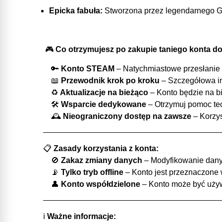
Epicka fabuła:
Stworzona przez legendarnego Geor
🎮
Co otrzymujesz po zakupie taniego konta do
🔑
Konto STEAM
– Natychmiastowe przesłanie 
📖
Przewodnik krok po kroku
– Szczegółowa in
♻️
Aktualizacje na bieżąco
– Konto będzie na b
🛠️
Wsparcie dedykowane
– Otrzymuj pomoc tec
🕰️
Nieograniczony dostęp na zawsze
– Korzys
📋
Zasady korzystania z konta:
🚫
Zakaz zmiany danych
– Modyfikowanie danyc
📡
Tylko tryb offline
– Konto jest przeznaczone w
👤
Konto współdzielone
– Konto może być używ
ℹ️
Ważne informacje: