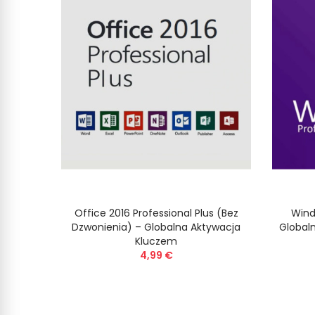
al -
Office 2016 Professional Plus (Bez
Wind
cza
Dzwonienia) – Globalna Aktywacja
Global
Kluczem
4,99 €
okie
Polityka prywatności
są niezbędne do poprawnego funkcjonowania naszej strony. W