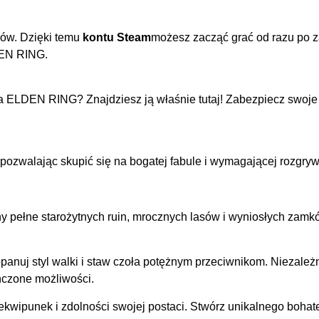
ów. Dzięki temu
kontu Steam
możesz zacząć grać od razu po 
DEN RING.
na ELDEN RING? Znajdziesz ją właśnie tutaj! Zabezpiecz swoj
e, pozwalając skupić się na bogatej fabule i wymagającej rozgr
ny pełne starożytnych ruin, mrocznych lasów i wyniosłych zamk
anuj styl walki i staw czoła potężnym przeciwnikom. Niezależni
ńczone możliwości.
ekwipunek i zdolności swojej postaci. Stwórz unikalnego boha