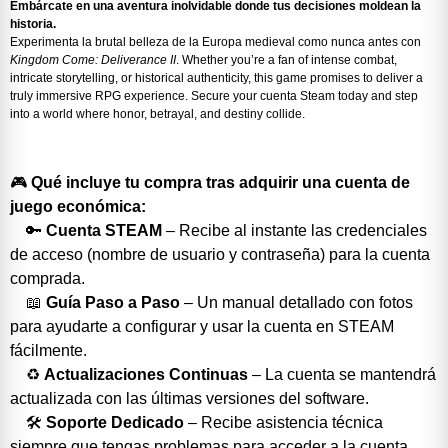
Embárcate en una aventura inolvidable donde tus decisiones moldean la
historia.
Experimenta la brutal belleza de la Europa medieval como nunca antes con
Kingdom Come: Deliverance II
. Whether you’re a fan of intense combat,
intricate storytelling, or historical authenticity, this game promises to deliver a
truly immersive RPG experience. Secure your cuenta Steam today and step
into a world where honor, betrayal, and destiny collide.
🎮
Qué incluye tu compra tras adquirir una cuenta de
juego económica:
🔑
Cuenta STEAM
– Recibe al instante las credenciales
de acceso (nombre de usuario y contraseña) para la cuenta
comprada.
📖
Guía Paso a Paso
– Un manual detallado con fotos
para ayudarte a configurar y usar la cuenta en STEAM
fácilmente.
♻️
Actualizaciones Continuas
– La cuenta se mantendrá
actualizada con las últimas versiones del software.
🛠️
Soporte Dedicado
– Recibe asistencia técnica
siempre que tengas problemas para acceder a la cuenta.