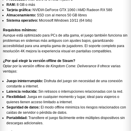
RAM:
8 GB o más
Tarjeta gráfica:
NVIDIA GeForce GTX 1060 / AMD Radeon RX 580
Almacenamiento:
SSD con al menos 50 GB libres
Sistema operativo:
Microsoft Windows 10/11 (64 bits)
Requisitos mínimos:
Aunque está optimizado para PCs de alta gama, el juego también funciona sin
problemas en sistemas más antiguos con ajustes bajos, garantizando
accesibilidad para una amplia gama de jugadores. El soporte completo para
resolución 4K mejora la experiencia visual en pantallas compatibles.
¿Por qué elegir la versión offline de Steam?
Optar por la versión offline de
Kingdom Come: Deliverance II
ofrece varias
ventajas:
Juego ininterrumpido:
Disfruta del juego sin necesidad de una conexión
constante a internet.
Latencia reducida:
Sin retrasos o interrupciones relacionadas con la red.
Flexibilidad:
Juega en cualquier momento y lugar, ideal para viajeros o
quienes tienen acceso limitado a internet.
Seguridad de datos:
El modo offline minimiza los riesgos relacionados con
caídas de servidor o pérdida de datos.
Portabilidad:
Transfiere el juego fácilmente entre múltiples dispositivos sin
descargas adicionales.