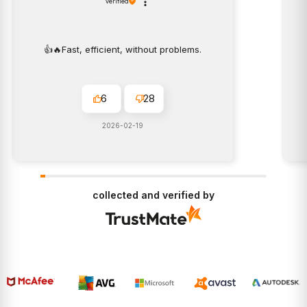
verified
👍️🔥Fast, efficient, without problems.
6
28
2026-02-19
collected and verified by