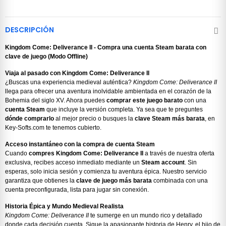
DESCRIPCIÓN
Kingdom Come: Deliverance II - Compra una cuenta Steam barata con
clave de juego (Modo Offline)
Viaja al pasado con Kingdom Come: Deliverance II
¿Buscas una experiencia medieval auténtica?
Kingdom Come: Deliverance II
llega para ofrecer una aventura inolvidable ambientada en el corazón de la
Bohemia del siglo XV. Ahora puedes
comprar este juego barato
con una
cuenta Steam
que incluye la versión completa. Ya sea que te preguntes
dónde comprarlo
al mejor precio o busques la
clave Steam más barata
, en
Key-Softs.com te tenemos cubierto.
Acceso instantáneo con la compra de cuenta Steam
Cuando
compres Kingdom Come: Deliverance II
a través de nuestra oferta
exclusiva, recibes acceso inmediato mediante un
Steam account
. Sin
esperas, solo inicia sesión y comienza tu aventura épica. Nuestro servicio
garantiza que obtienes la
clave de juego más barata
combinada con una
cuenta preconfigurada, lista para jugar sin conexión.
Historia Épica y Mundo Medieval Realista
Kingdom Come: Deliverance II
te sumerge en un mundo rico y detallado
donde cada decisión cuenta. Sigue la apasionante historia de Henry, el hijo de