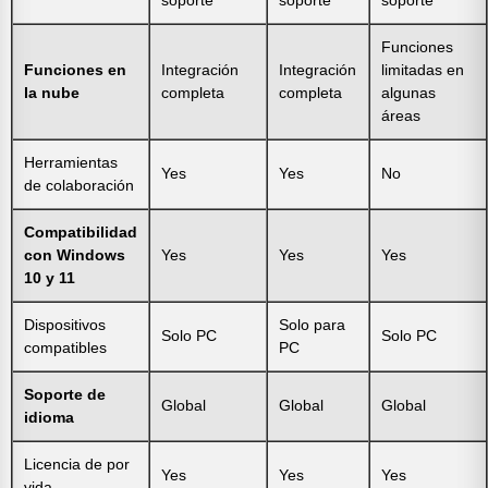
Funciones
Funciones en
Integración
Integración
limitadas en
la nube
completa
completa
algunas
áreas
Herramientas
Yes
Yes
No
de colaboración
Compatibilidad
con Windows
Yes
Yes
Yes
10 y 11
Dispositivos
Solo para
Solo PC
Solo PC
compatibles
PC
Soporte de
Global
Global
Global
idioma
Licencia de por
Yes
Yes
Yes
vida