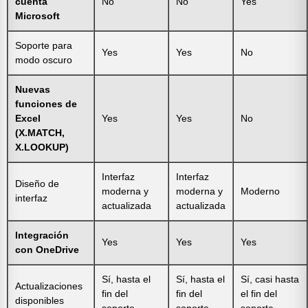
cuenta
No
No
Yes
Microsoft
Soporte para
Yes
Yes
No
modo oscuro
Nuevas
funciones de
Excel
Yes
Yes
No
(X.MATCH,
X.LOOKUP)
Interfaz
Interfaz
Diseño de
moderna y
moderna y
Moderno
interfaz
actualizada
actualizada
Integración
Yes
Yes
Yes
con OneDrive
Sí, hasta el
Sí, hasta el
Sí, casi hasta
Actualizaciones
fin del
fin del
el fin del
disponibles
soporte
soporte
soporte