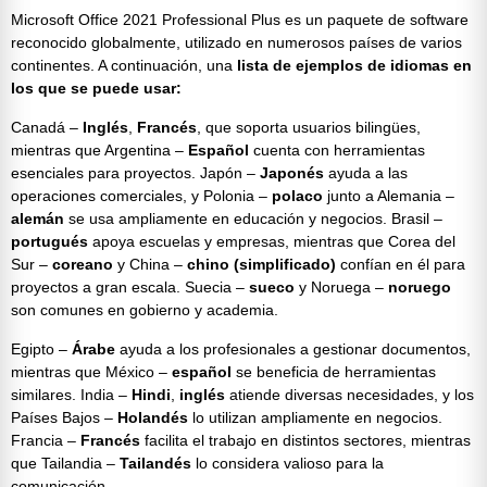
Microsoft Office 2021 Professional Plus
es un paquete de software
reconocido globalmente, utilizado en numerosos países de varios
continentes. A continuación, una
lista de ejemplos de idiomas en
los que se puede usar:
Canadá –
Inglés
,
Francés
, que soporta usuarios bilingües,
mientras que Argentina –
Español
cuenta con herramientas
esenciales para proyectos. Japón –
Japonés
ayuda a las
operaciones comerciales, y Polonia –
polaco
junto a Alemania –
alemán
se usa ampliamente en educación y negocios. Brasil –
portugués
apoya escuelas y empresas, mientras que Corea del
Sur –
coreano
y China –
chino (simplificado)
confían en él para
proyectos a gran escala. Suecia –
sueco
y Noruega –
noruego
son comunes en gobierno y academia.
Egipto –
Árabe
ayuda a los profesionales a gestionar documentos,
mientras que México –
español
se beneficia de herramientas
similares. India –
Hindi
,
inglés
atiende diversas necesidades, y los
Países Bajos –
Holandés
lo utilizan ampliamente en negocios.
Francia –
Francés
facilita el trabajo en distintos sectores, mientras
que Tailandia –
Tailandés
lo considera valioso para la
comunicación.