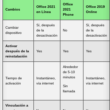
Office
Office 2021
Office 2019
Cambios
2021
en Línea
Online
Phone
Sí, después
Sí, después
Cambiar
de la
No
de la
dispositivo
desactivación
desactivación
Activar
después de la
Yes
Yes
Yes
reinstalación
Alrededor
de 5-10
minutos
Tiempo de
Instantáneo,
Instantáneo,
activación
vía internet
vía internet
Sin
llamada
Vinculación a