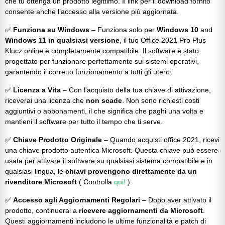
che tu ottenga un prodotto legittimo. Il link per il download fornito
consente anche l’accesso alla versione più aggiornata.
✅
Funziona su Windows
– Funziona solo per
Windows 10
and
Windows 11 in qualsiasi versione
, il tuo Office 2021 Pro Plus
Klucz online è completamente compatibile. Il software è stato
progettato per funzionare perfettamente sui sistemi operativi,
garantendo il corretto funzionamento a tutti gli utenti.
✅
Licenza a Vita
– Con l'acquisto della tua chiave di attivazione,
riceverai una licenza che
non scade
. Non sono richiesti costi
aggiuntivi o abbonamenti, il che significa che paghi una volta e
mantieni il software per tutto il tempo che ti serve.
✅
Chiave Prodotto Originale
– Quando acquisti office 2021, ricevi
una chiave prodotto autentica Microsoft. Questa chiave può essere
usata per attivare il software su qualsiasi sistema compatibile e in
qualsiasi lingua, le
chiavi provengono
direttamente da un
rivenditore Microsoft
( Controlla
qui!
).
✅
Accesso agli Aggiornamenti Regolari
– Dopo aver attivato il
prodotto, continuerai a
ricevere aggiornamenti da Microsoft
.
Questi aggiornamenti includono le ultime funzionalità e patch di