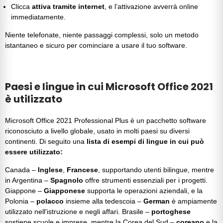
Clicca
attiva tramite internet
, e l’attivazione avverrà online
immediatamente.
Niente telefonate, niente passaggi complessi, solo un metodo
istantaneo e sicuro per cominciare a usare il tuo software.
Paesi e lingue in cui Microsoft Office 2021
è utilizzato
Microsoft Office 2021 Professional Plus
è un pacchetto software
riconosciuto a livello globale, usato in molti paesi su diversi
continenti. Di seguito una
lista di esempi di lingue in cui può
essere utilizzato:
Canada –
Inglese
,
Francese
, supportando utenti bilingue, mentre
in Argentina –
Spagnolo
offre strumenti essenziali per i progetti.
Giappone –
Giapponese
supporta le operazioni aziendali, e la
Polonia –
polacco
insieme alla tedescoia –
German
è ampiamente
utilizzato nell'istruzione e negli affari. Brasile –
portoghese
sostiene scuole e imprese, mentre la Corea del Sud –
coreano
e la