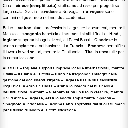
Cina –
cinese (semplificato)
si affidano ad esso per progetti su
larga scala. Svezia –
svedese
e Norvegia –
norvegese
sono
comuni nel governo e nel mondo accademico.
Egitto –
araboo
aiuta i professionisti a gestire i documenti, mentre il
Messico –
spagnolo
beneficia di strumenti simili. L'India –
Hindi
,
inglese
supporta bisogni diversi, e i Paesi Bassi –
Olandese
lo
usano ampiamente nel business. La Francia –
Francese
semplifica
il lavoro in vari settori, mentre la Thailandia –
Thai
lo trova utile per
la comunicazione.
Australia –
Inglese
supporta imprese locali e internazionali, mentre
l'Italia –
italiano
e Turchia –
turco
ne traggono vantaggio nella
gestione dei documenti. Nigeria –
inglese
usa la sua flessibilità
linguistica, e Arabia Saudita –
arabo
lo integra nel business e
nell’istruzione. Vietnam –
vietnamita
ha un uso in crescita, mentre
il Sud Africa –
Inglese
,
Arab
lo adotta ampiamente. Spagna –
Spagnolo
e Indonesia –
indonesiano
approfitta dei suoi strumenti
per il flusso di lavoro e la comunicazione.