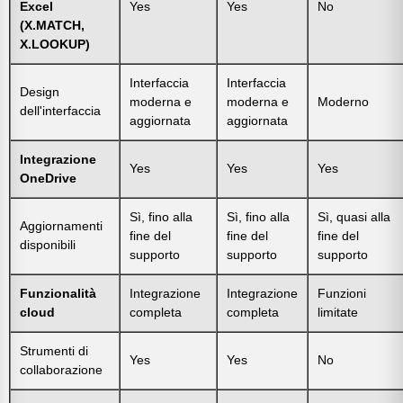
Excel
Yes
Yes
No
(X.MATCH,
X.LOOKUP)
Interfaccia
Interfaccia
Design
moderna e
moderna e
Moderno
dell'interfaccia
aggiornata
aggiornata
Integrazione
Yes
Yes
Yes
OneDrive
Sì, fino alla
Sì, fino alla
Sì, quasi alla
Aggiornamenti
fine del
fine del
fine del
disponibili
supporto
supporto
supporto
Funzionalità
Integrazione
Integrazione
Funzioni
cloud
completa
completa
limitate
Strumenti di
Yes
Yes
No
collaborazione