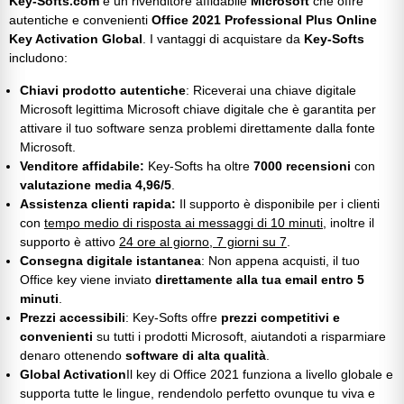
Key-Softs.com
è un rivenditore affidabile
Microsoft
che offre
autentiche e convenienti
Office 2021 Professional Plus Online
Key Activation Global
. I vantaggi di acquistare da
Key-Softs
includono:
Chiavi prodotto autentiche
: Riceverai una chiave digitale
Microsoft legittima
Microsoft chiave digitale
che è garantita per
attivare il tuo software senza problemi direttamente dalla fonte
Microsoft.
Venditore affidabile:
Key-Softs ha oltre
7000 recensioni
con
valutazione media 4,96/5
.
Assistenza clienti rapida:
Il supporto è disponibile per i clienti
con
tempo medio di risposta ai messaggi di 10 minuti
, inoltre il
supporto è attivo
24 ore al giorno, 7 giorni su 7
.
Consegna digitale istantanea
: Non appena acquisti, il tuo
Office key
viene inviato
direttamente alla tua email entro 5
minuti
.
Prezzi accessibili
: Key-Softs offre
prezzi competitivi e
convenienti
su tutti i prodotti Microsoft, aiutandoti a risparmiare
denaro ottenendo
software di alta qualità
.
Global Activation
Il
key di Office 2021
funziona a livello globale e
supporta tutte le lingue, rendendolo perfetto ovunque tu viva e