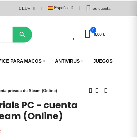
Español
€ EUR
Su cuenta
0
0

0,00 €
FICE PARA MACOS
ANTIVIRUS
JUEGOS
enta privada de Steam (Online)
rials PC - cuenta
team (Online)
€