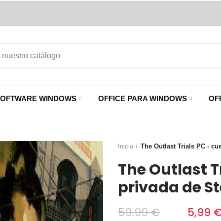
SOFTWARE WINDOWS
OFFICE PARA WINDOWS
OF
Inicio
The Outlast Trials PC - cu
The Outlast T
privada de S
59.99 €
‎‎
5,99 