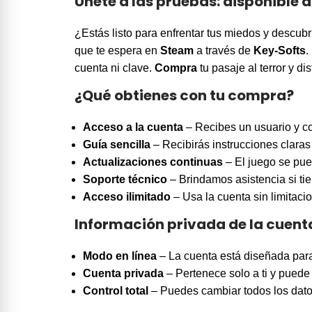
Únete a las pruebas: disponible 
¿Estás listo para enfrentar tus miedos y descubr
que te espera en
Steam
a través de
Key-Softs
.
cuenta ni clave.
Compra
tu pasaje al terror y di
¿Qué obtienes con tu compra?
Acceso a la cuenta
– Recibes un usuario y co
Guía sencilla
– Recibirás instrucciones clara
Actualizaciones continuas
– El juego se pued
Soporte técnico
– Brindamos asistencia si ti
Acceso ilimitado
– Usa la cuenta sin limitaci
Información privada de la cuent
Modo en línea
– La cuenta está diseñada para 
Cuenta privada
– Pertenece solo a ti y puede 
Control total
– Puedes cambiar todos los datos