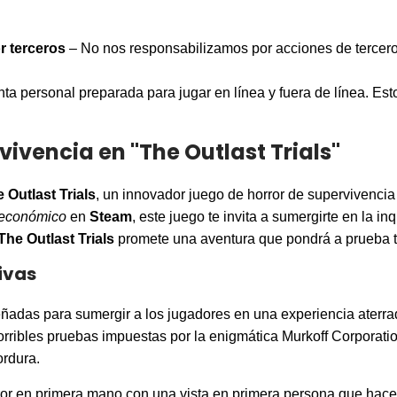
r terceros
– No nos responsabilizamos por acciones de tercero
a personal preparada para jugar en línea y fuera de línea. Esto
vivencia en "The Outlast Trials"
 Outlast Trials
, un innovador juego de horror de supervivencia
 económico
en
Steam
, este juego te invita a sumergirte en la 
The Outlast Trials
promete una aventura que pondrá a prueba tu 
ivas
ñadas para sumergir a los jugadores en una experiencia aterra
horribles pruebas impuestas por la enigmática Murkoff Corporatio
ordura.
rror en primera mano con una vista en primera persona que hace