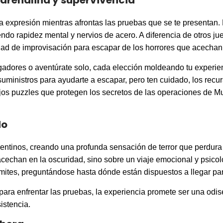
 adrenalina y supervivencia
a expresión mientras afrontas las pruebas que se te presentan.
endo rapidez mental y nervios de acero. A diferencia de otros j
cidad de improvisación para escapar de los horrores que acechan 
adores o aventúrate solo, cada elección moldeando tu experienci
ministros para ayudarte a escapar, pero ten cuidado, los recur
s puzzles que protegen los secretos de las operaciones de Mu
do
pentinos, creando una profunda sensación de terror que perdur
acechan en la oscuridad, sino sobre un viaje emocional y psicol
ímites, preguntándose hasta dónde están dispuestos a llegar par
para enfrentar las pruebas, la experiencia promete ser una odis
sistencia.