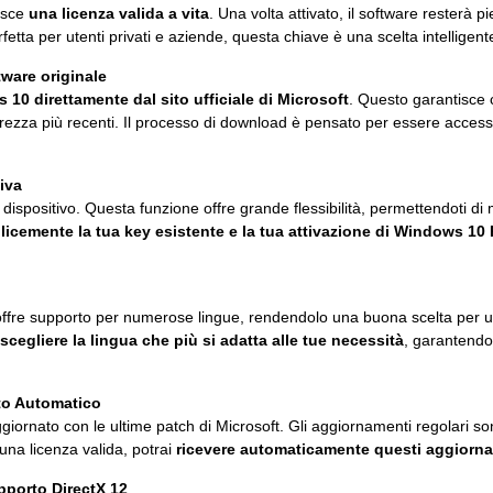
isce
una licenza valida a vita
. Una volta attivato, il software resterà p
etta per utenti privati e aziende, questa chiave è una scelta intelligent
tware originale
 10 direttamente dal sito ufficiale di Microsoft
. Questo garantisce c
urezza più recenti. Il processo di download è pensato per essere accessibi
tiva
so dispositivo. Questa funzione offre grande flessibilità, permettendoti
licemente la tua key esistente e la tua attivazione di Windows 10 P
re supporto per numerose lingue, rendendolo una buona scelta per uten
scegliere la lingua che più si adatta alle tue necessità
, garantendo
to Automatico
iornato con le ultime patch di Microsoft. Gli aggiornamenti regolari s
una licenza valida, potrai
ricevere automaticamente questi aggiorn
pporto DirectX 12