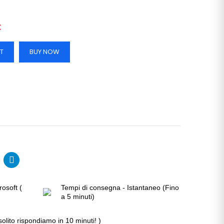
€
T
BUY NOW
rosoft (
Tempi di consegna - Istantaneo (Fino
a 5 minuti)
solito rispondiamo in 10 minuti! )