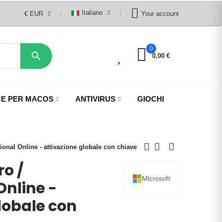
Italiano
€ EUR
Your account
0
0

0,00 €
CE PER MACOS
ANTIVIRUS
GIOCHI
onal Online - attivazione globale con chiave
o /
Online -
lobale con