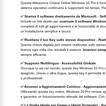
Questa Attivazione Chiave Online Windows 10 Pro ti forn
sistema operativo continuerà a supportarti nel tempo. Perf
✅ Scarica il software direttamente da Microsoft - Sof
Include un link diretto per
scaricare il software Windows
completa di tutti gli aggiornamenti e le funzionalità di sic
un’installazione semplice e sicura.
✅ Riutilizza il tuo Key sullo stesso dispositivo - Riat
Questa chiave digitale può essere riutilizzata sullo stes
licenza ogni volta che reinstalli il sistema.
Inserisci semp
sempre efficiente.
✅ Supporto Multilingua - Accessibilità Globale
Ovunque tu sia nel mondo, questo key Windows 10 Pro off
spagnolo, cinese o altra lingua, questa key ti permette di
o professionali.
✅ Accesso a Aggiornamenti Continui - Aggiornamen
Utilizzando questa key online, Windows 10 Pro rimane agg
e garantire un funzionamento ottimale del software. Con 
✅ La Scelta Ideale per Gamer e Utenti Domestici - Su