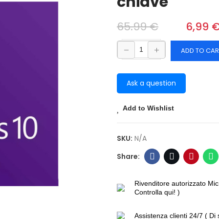
chiave
65.99 €
‎‎
6,99 
ADD TO CAR
Ask a question
Add to Wishlist
SKU:
N/A
Rivenditore autorizzato Mic
Controlla qui! )
Assistenza clienti 24/7 ( Di 