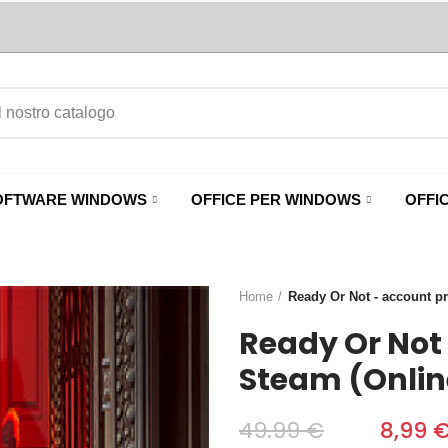
OFTWARE WINDOWS
OFFICE PER WINDOWS
OFFI
Home
Ready Or Not - account pr
Ready Or Not
Steam (Onlin
49.99 €
‎‎
8,99 