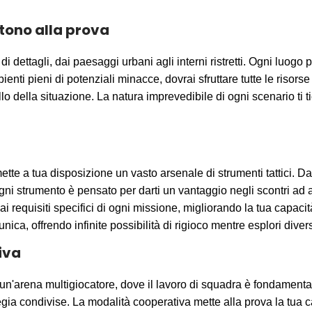
tono alla prova
di dettagli, dai paesaggi urbani agli interni ristretti. Ogni luog
nti pieni di potenziali minacce, dovrai sfruttare tutte le risor
o della situazione. La natura imprevedibile di ogni scenario ti
tte a tua disposizione un vasto arsenale di strumenti tattici. Dal
ni strumento è pensato per darti un vantaggio negli scontri ad a
i requisiti specifici di ogni missione, migliorando la tua capacit
ica, offrendo infinite possibilità di rigioco mentre esplori divers
iva
un'arena multigiocatore, dove il lavoro di squadra è fondamenta
egia condivise. La modalità cooperativa mette alla prova la tua 