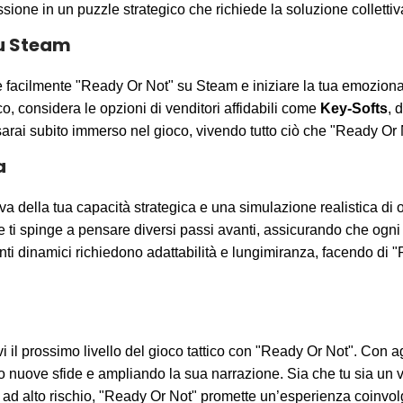
ione in un puzzle strategico che richiede la soluzione collettiv
su Steam
re facilmente "Ready Or Not" su Steam e iniziare la tua emozio
o, considera le opzioni di venditori affidabili come
Key-Softs
, 
sarai subito immerso nel gioco, vivendo tutto ciò che "Ready Or N
a
a della tua capacità strategica e una simulazione realistica di
 ti spinge a pensare diversi passi avanti, assicurando che ogni
nti dinamici richiedono adattabilità e lungimiranza, facendo di 
ivi il prossimo livello del gioco tattico con "Ready Or Not". Con 
o nuove sfide e ampliando la sua narrazione. Sia che tu sia un v
 ad alto rischio, "Ready Or Not" promette un’esperienza coinvolge