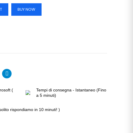
T
BUY NOW
rosoft (
Tempi di consegna - Istantaneo (Fino
a 5 minuti)
solito rispondiamo in 10 minuti! )