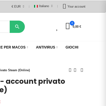
Italiano
€ EUR
Your account
0
0

0,00 €
CE PER MACOS
ANTIVIRUS
GIOCHI
ivato Steam (Online)
 - account privato
e)
€