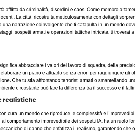
tà afflitta da criminalità, disordini e caos. Come membro altam
nnocenti. La città, ricostruita meticulosamente con dettagli sorpre
ia una narrazione coinvolgente che ti catapulta in un mondo dove 
gi, sospetti armati e operazioni tattiche intricate, ti troverai 
nifica abbracciare i valori del lavoro di squadra, della precision
aborare un piano e attuarlo senza errori per raggiungere gli obiett
sione. Che tu stia affrontando terroristi armati o smantellando un
nte circostante può fare la differenza tra il successo e il fall
realistiche
on cura un mondo che riproduce le complessità e l'imprevedibilit
i al comportamento imprevedibile dei sospetti IA, ha un ruolo fo
eccaniche di danno che enfatizza il realismo, garantendo che og