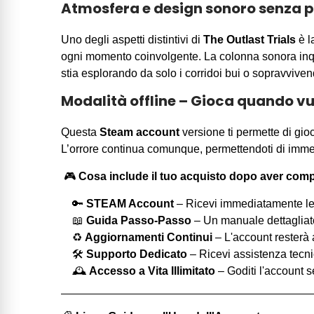
Atmosfera e design sonoro senza p
Uno degli aspetti distintivi di
The Outlast Trials
è l
ogni momento coinvolgente. La colonna sonora inqu
stia esplorando da solo i corridoi bui o sopravvivend
Modalità offline – Gioca quando vu
Questa
Steam account
versione ti permette di g
L’orrore continua comunque, permettendoti di imme
🎮
Cosa include il tuo acquisto dopo aver com
🔑
STEAM Account
– Ricevi immediatamente le 
📖
Guida Passo-Passo
– Un manuale dettagliato 
♻️
Aggiornamenti Continui
– L'account resterà 
🛠️
Supporto Dedicato
– Ricevi assistenza tecni
🕰️
Accesso a Vita Illimitato
– Goditi l'account s