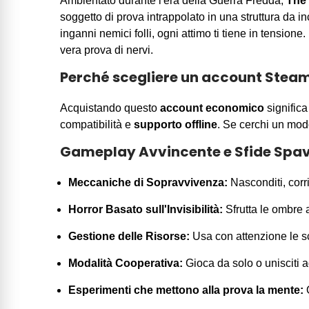
Ambientato durante l'era della Guerra Fredda,
The 
soggetto di prova intrappolato in una struttura da inc
inganni nemici folli, ogni attimo ti tiene in tension
vera prova di nervi.
Perché scegliere un account Stea
Acquistando questo
account economico
significa
compatibilità e
supporto offline
. Se cerchi un mod
Gameplay Avvincente e Sfide Spa
Meccaniche di Sopravvivenza:
Nasconditi, corr
Horror Basato sull'Invisibilità:
Sfrutta le ombre 
Gestione delle Risorse:
Usa con attenzione le sco
Modalità Cooperativa:
Gioca da solo o unisciti a
Esperimenti che mettono alla prova la mente:
O