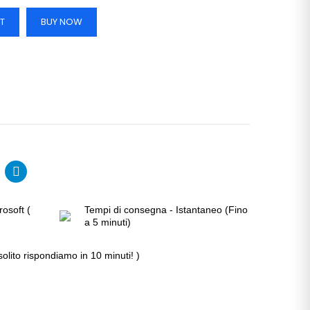
T
BUY NOW
rosoft (
Tempi di consegna - Istantaneo (Fino
a 5 minuti)
solito rispondiamo in 10 minuti! )