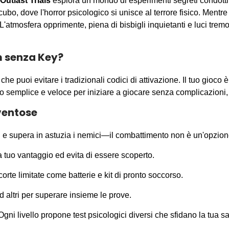
Outlast Trials
esplora un mondo di esperimenti segreti condotti 
ubo, dove l'horror psicologico si unisce al terrore fisico. Mentre a
e. L'atmosfera opprimente, piena di bisbigli inquietanti e luci tr
m senza Key?
 che puoi evitare i tradizionali codici di attivazione. Il tuo gio
o semplice e veloce per iniziare a giocare senza complicazioni, 
ventose
i e supera in astuzia i nemici—il combattimento non è un'opzion
a tuo vantaggio ed evita di essere scoperto.
rte limitate come batterie e kit di pronto soccorso.
d altri per superare insieme le prove.
gni livello propone test psicologici diversi che sfidano la tua s