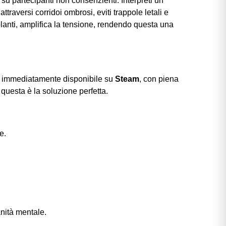
su partecipanti non consenzienti. Interpreti un
ttraversi corridoi ombrosi, eviti trappole letali e
emolanti, amplifica la tensione, rendendo questa una
co è immediatamente disponibile su
Steam
, con piena
questa è la soluzione perfetta.
e.
anità mentale.