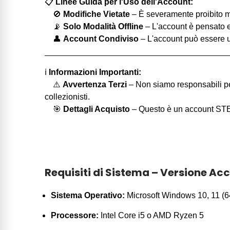
📋
Linee Guida per l'Uso dell'Account:
🚫
Modifiche Vietate
– È severamente proibito mo
📡
Solo Modalità Offline
– L'account è pensato es
👤
Account Condiviso
– L'account può essere u
ℹ️
Informazioni Importanti:
⚠️
Avvertenza Terzi
– Non siamo responsabili per
collezionisti.
🎯
Dettagli Acquisto
– Questo è un account STEA
Requisiti di Sistema – Versione A
Sistema Operativo:
Microsoft Windows 10, 11 (64
Processore:
Intel Core i5 o AMD Ryzen 5