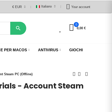
Italiano
€ EUR
Your account
0
0

0,00 €
CE PER MACOS
ANTIVIRUS
GIOCHI
unt Steam PC (Offline)
rials - Account Steam